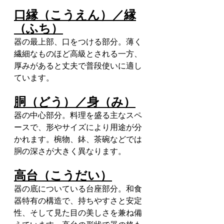
口縁（こうえん）／縁
（ふち）
器の最上部、口をつける部分。薄く
繊細なものほど高級とされる一方、
厚みがあると丈夫で普段使いに適し
ています。
胴（どう）／身（み）
器の中心部分。料理を盛る主なスペ
ースで、形やサイズにより用途が分
かれます。椀物、鉢、茶碗などでは
胴の深さが大きく異なります。
高台（こうだい）
器の底についている台座部分。和食
器特有の構造で、持ちやすさと安定
性、そして見た目の美しさを兼ね備