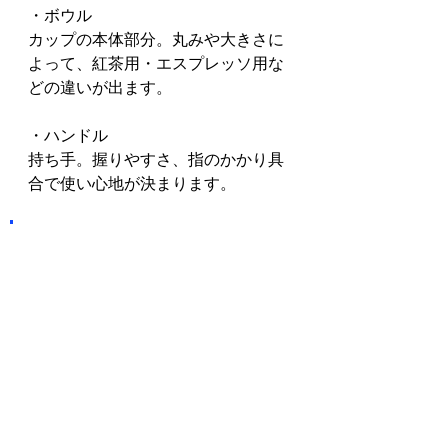
・ボウル
カップの本体部分。丸みや大きさに
よって、紅茶用・エスプレッソ用な
どの違いが出ます。
・ハンドル
持ち手。握りやすさ、指のかかり具
合で使い心地が決まります。
器の部位を知る
と、何が変わるの
か？
・料理が映える器を選べる
「見込み」が広い器は、料理がよく
映え、写真映えも抜群。「リム」に
デザインがある皿は、盛り付けを引
き立てる効果があります。