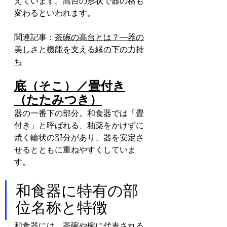
えています。高台の形状で器の格も
変わるといわれます。
関連記事：
茶碗の高台とは？—器の
美しさと機能を支える縁の下の力持
ち
底（そこ）／畳付き
（たたみつき）
器の一番下の部分。和食器では「畳
付き」と呼ばれる、釉薬をかけずに
焼く輪状の部分があり、器を安定さ
せるとともに重ねやすくしていま
す。
和食器に特有の部
位名称と特徴
和食器には、茶碗や椀に代表される