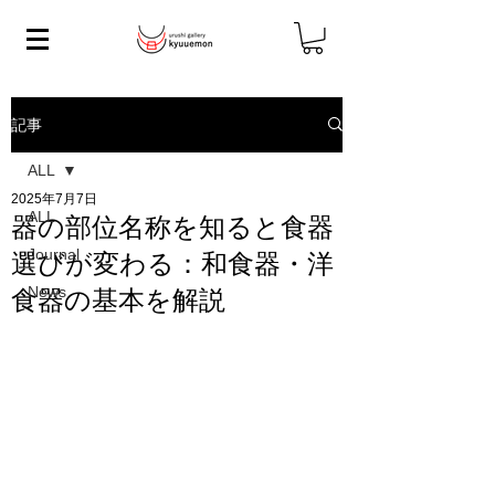
記事
ALL
2025年7月7日
ALL
器の部位名称を知ると食器
Journal
選びが変わる：和食器・洋
News
食器の基本を解説