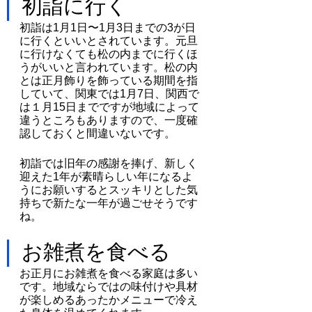
初詣に行く
初詣は1月1日〜1月3日までの3が日
に行くといいとされています。元旦
に行けなくても松の内までに行くほ
うがいいと言われています。松の内
とは正月飾りを飾っている期間を指
していて、関東では1月7日、関西で
は１月15日までですが地域によって
違うところもありますので、一度確
認しておくと間違いないです。
初詣では旧年の感謝を捧げ、新しく
迎えた1年が素晴らしい年になるよ
うにお願いするとスッキリとした気
持ちで新たな一年が過ごせそうです
ね。
お雑煮を食べる
お正月にお雑煮を食べる家庭は多い
です。地域ならではの味付けや具材
が楽しめるあったかメニューで冷え