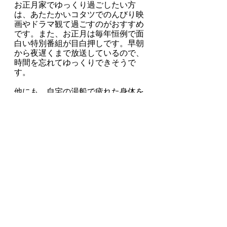
お正月家でゆっくり過ごしたい方
は、あたたかいコタツでのんびり映
画やドラマ観て過ごすのがおすすめ
です。また、お正月は毎年恒例で面
白い特別番組が目白押しです。早朝
から夜遅くまで放送しているので、
時間を忘れてゆっくりできそうで
す。
他にも、自宅の湯船で疲れた身体を
癒したり、ベランダでキャンプをす
るべランピングを家族で楽しんでみ
てはいかがでしょうか。
趣味の時間にする
お正月は家族や親戚とみんなで過ご
すのも良いですが、せっかくの休み
を自分の趣味の時間にするという人
も多いです。読書や映画鑑賞、手
芸、プラモデルなどさまざまな趣味
があります。まとまった休みを活用
して自分だけの時間を楽しんでくだ
さい。