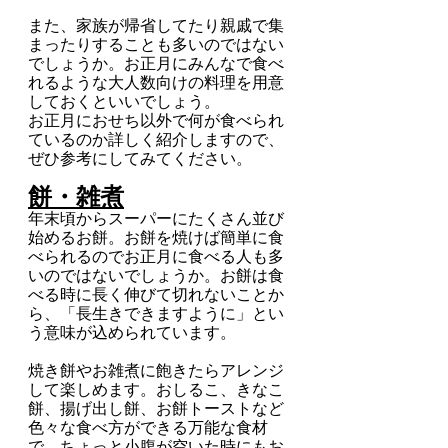
また、家族が帰省してたり親戚で集
まったりすることも多いのではない
でしょうか。お正月にみんなで食べ
れるような大人数向けの料理を用意
しておくといいでしょう。
お正月におせち以外で何が食べられ
ているのか詳しく紹介しますので、
ぜひ参考にしてみてください。
餅・雑煮
年末頃からスーパーにたくさん並び
始めるお餅。お餅を焼けば簡単に食
べられるのでお正月に食べる人も多
いのではないでしょうか。お餅は食
べる時に長く伸びて切れないことか
ら、「長生きできますように」とい
う意味が込められています。
焼き餅やお雑煮に飽きたらアレンジ
して楽しめます。おしるこ、きなこ
餅、揚げ出し餅、お餅トーストなど
色々な食べ方ができる万能な食材
で、ちょっと小腹が空いた時にもお