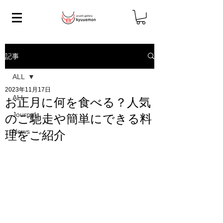
記事
ALL
2023年11月17日
ALL
お正月に何を食べる？人気
Journal
のご馳走や簡単にできる料
News
理をご紹介