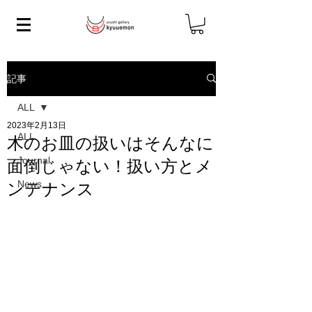
記事
ALL
2023年2月13日
ALL
木のお皿の扱いはそんなに
Journal
面倒じゃない！扱い方とメ
News
ンテナンス