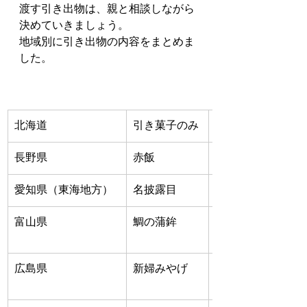
渡す引き出物は、親と相談しながら
決めていきましょう。
地域別に引き出物の内容をまとめま
した。
北海道
引き菓子のみ
会費制の結婚式が
長野県
赤飯
縁起物として昔か
愛知県（東海地方）
名披露目
熨斗に新郎新婦の
富山県
鯛の蒲鉾
縁起物として贈ら
蒲鉾を贈る
広島県
新婦みやげ
新婦の名前を書い
新婦の感謝の気持