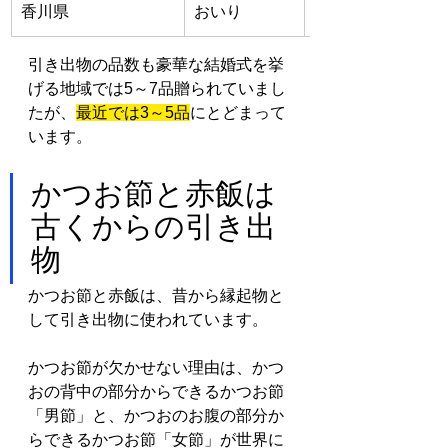
香川県
おいり
縁起物として贈ら
引き出物の品数も豪華な結婚式を挙
げる地域では5～7品贈られていまし
たが、
最近では3～5品
にとどまって
います。
かつお節と赤飯は
古くからの引き出
物
かつお節と赤飯は、昔から縁起物と
して引き出物に使われています。
かつお節が欠かせない理由は、かつ
おの背中の部分からできるかつお節
「男節」と、かつおのお腹の部分か
らできるかつお節「女節」が世界に