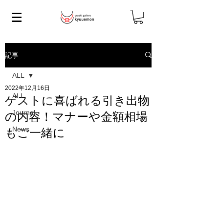
記事
ALL
2022年12月16日
ALL
ゲストに喜ばれる引き出物
Journal
の内容！マナーや金額相場
News
もご一緒に