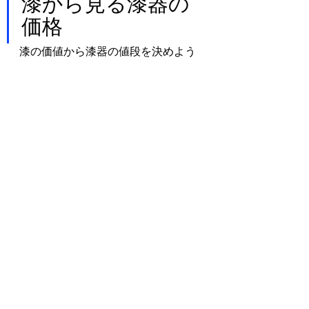
漆から見る漆器の
価格
漆の価値から漆器の値段を決めよう
にも、お椀の形や大きさによって使
われる漆の量は違ってくるので、値
段の特定はできません。
漆器は
漆だけでなく使われている木
地によっても値段の違いは大きい
で
す。
まとめ
漆がこんなにも高いとは意外だった
と思います。
漆の木の減少や漆搔き職人の減少が
理由の一つです。
漆はとても万能で美しい塗料なので
絶やさないよう、地域ぐるみで盛り