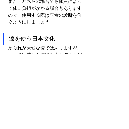
また、どちらの場合でも体質によっ
て体に負担がかかる場合もあります
ので、使用する際は医者の診断を仰
ぐようにしましょう。
漆を使う日本文化
かぶれが大変な漆ではありますが、
日本では昔から漆器や木工細工など
で漆を使用しています。
ウルシノキやヤマウルシなどのウル
シ科の樹液を集め、ろ過や遠心分離
などの加工をした後に鉄分を加える
ことで黒漆となります。
漆を陶器などに塗ることで、艶出し
や防腐、防虫加工などを行ってきた
のです。
縄文時代から使用されてきた漆加工
は、近年に至るまで、長く日本文化