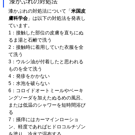
漆かぶれの対処法
漆かぶれの対処法について「
米国皮
膚科学会
」は以下の対処法を発表し
ています。
1：接触した部位の皮膚を直ちにぬ
るま湯と石鹸で洗う
2：接触時に着用していた衣服を全
て洗う
3：ウルシ油が付着したと思われる
ものを全て洗う
4：発疹をかかない
5：水泡を破らない
6：コロイドオートミールやベーキ
ングソーダを加えたぬるめの風呂、
または低温のシャワーを短時間浴び
る
7：掻痒にはカーマインローショ
ン、軽度であればヒドロコルチゾン
を塗り、冷水で湿布する