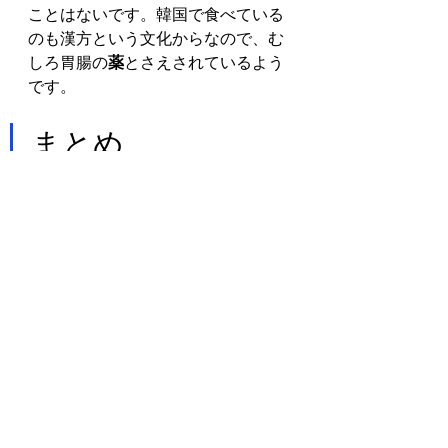
ことはないです。韓国で食べている
のも漢方という文化からなので、む
しろ胃腸の
薬
とさえされているよう
です。
まとめ
漆は食べることができますが、絶対
に安全ではないので自己判断で食べ
るようにしてください。
しかし、いまは漆の木も貴重なもの
になっているので、食べる機会なん
てものは早々ないと思います。塗料
以外にも活用法はあるのだというこ
とだけわかってもらえれば幸いで
す。
コメント