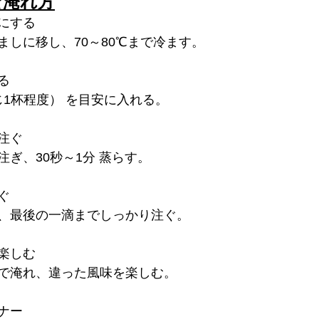
な淹れ方
にする
ましに移し、70～80℃まで冷ます。
る
さじ1杯程度） を目安に入れる。
注ぐ
ぎ、30秒～1分 蒸らす。
ぐ
、最後の一滴までしっかり注ぐ。
楽しむ
で淹れ、違った風味を楽しむ。
ナー