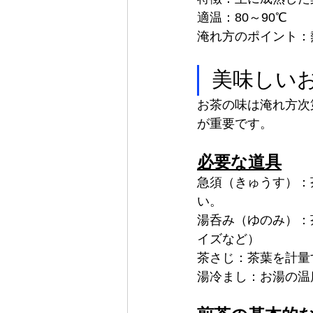
適温：80～90℃
淹れ方のポイント：
美味しい
お茶の味は淹れ方次
が重要です。
必要な道具
急須（きゅうす）：
い。
湯呑み（ゆのみ）：
イズなど）
茶さじ：茶葉を計量
湯冷まし：お湯の温