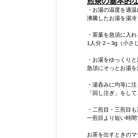
煎茶の基本的
・お湯の温度を適温
沸騰したお湯を湯冷
・茶葉を急須に入れ
1人分 2～3g（小
・お湯をゆっくりと
急須にそっとお湯を注
・湯呑みに均等に注
「回し注ぎ」をして
・二煎目・三煎目も
一煎目より短い時間
お茶を出すときのマ