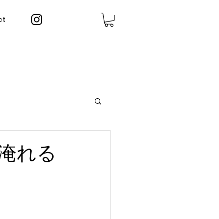
ct
淹れる