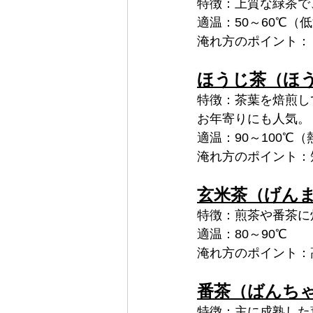
特徴：上質な緑茶で
適温：50～60℃（
淹れ方のポイント：
ほうじ茶（ほ
特徴：茶葉を焙煎し
お年寄りにも人気。
適温：90～100℃（
淹れ方のポイント：
玄米茶（げん
特徴：煎茶や番茶に
適温：80～90℃
淹れ方のポイント：
番茶（ばんち
特徴：主に成熟した