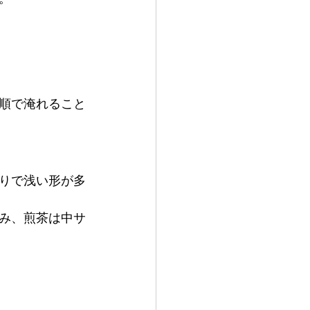
順で淹れること
りで浅い形が多
み、煎茶は中サ