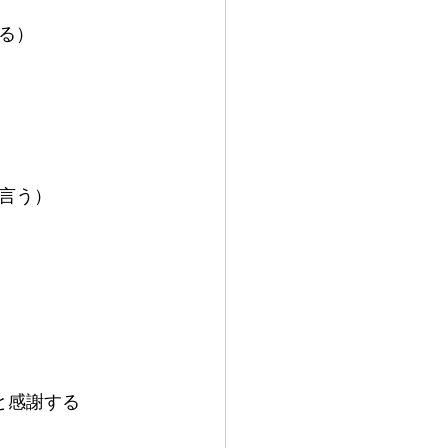
る）
言う）
と感謝する