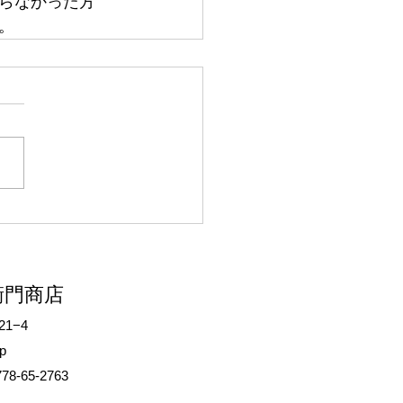
らなかった方
。
衛門商店
1−4
p
78-65-2763