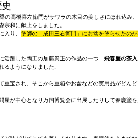
歴史
棟梁の高橋喜左衛門がサワラの木目の美しさにほれ込み
森宗和に献上をしました。
に入り、
塗師の「成田三右衛門」にお盆を塗らせたのが
に活躍した陶工の加藤景正の作品の一つ「
飛春慶の茶入
れるようになりました。
て重宝され、そこから重箱やお盆などの実用品がどんど
問屋が中心となり万国博覧会に出展したりして春慶塗を