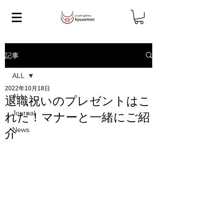
記事
ALL
2022年10月18日
ALL
退職祝いのプレゼントはこ
Journal
れだ！マナーと一緒にご紹
News
介