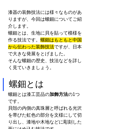
漆器の装飾技法には様々なものがあ
りますが、今回は螺鈿についてご紹
介します。
螺鈿とは、生地に貝を貼って模様を
作る技法です。
螺鈿はもともと中国
から伝わった装飾技法
ですが、日本
で大きな発展をとげました。
そんな螺鈿の歴史、技法などを詳し
く見ていきましょう。
螺鈿とは
螺鈿とは漆工芸品の
加飾方法
の1つ
です。
貝殻の内側の真珠層と呼ばれる光沢
を帯びた虹色の部分を文様にして切
り出し、漆地や木地などに彫刻した
面にはめ込む技法です。