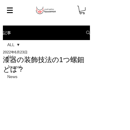
記事
ALL
2022年6月23日
ALL
漆器の装飾技法の1つ螺鈿
Journal
とは？
News