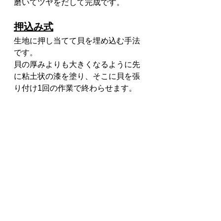
磨いてツヤをだして完成です。
押込み式
生地に押し当てて貝を埋め込む手法
です。
貝の厚みよりも大きくなるように先
に粘土状の漆を塗り、そこに貝を張
り付け1回の作業で終わらせます。
その後は漆と貝が同じ平面になるま
で磨いて完成です。
堀込み式
漆を塗った作品にあらかじめ貝の形
を掘っておいてそこに押し当てて貝
を付ける方法です。
貝を付けた後、漆を塗って磨き平面
にして完成です。