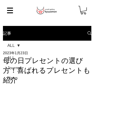
記事
ALL
2023年1月23日
ALL
母の日プレセントの選び
Journal
方！喜ばれるプレセントも
News
紹介