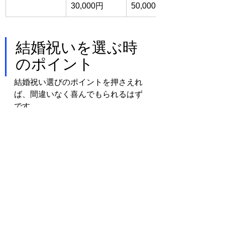
30,000円
50,000円
結婚祝いを選ぶ時
のポイント
結婚祝い選びのポイントを押さえれ
ば、間違いなく喜んでもられるはず
です。
二人を祝福するのにぴったりな、素
敵なプレゼントを選びましょう。
・新生活ですぐ使えそうなもの
・二人で使えるもの
・普段自分ではなかなか買えないよ
うなもの
・生活をワンランクアップさせて気
分が上がるようなもの