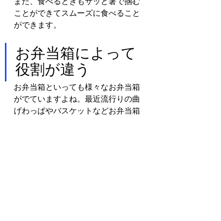
また、食べるときもサッと箸で掴む
ことができてスムーズに食べること
ができます。
お弁当箱によって
役割が違う
お弁当箱といっても様々なお弁当箱
がでていますよね。最近流行りの曲
げわっぱやバスケットなどお弁当箱
のタイプによっても役割も違ってき
ます。
1つずつご紹介します。
曲げわっぱや木を使った弁当
箱
わっぱや木製のお弁当箱は白木を使
ったものが多く、白木の優しい色合
いはどんなおかずにも合います。天