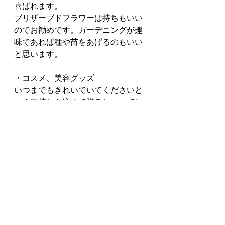
喜ばれます。
ブリザーブドフラワーは持ちもいい
のでお勧めです。ガーデニングが趣
味であれば種や苗をあげるのもいい
と思います。
・コスメ、美容グッズ
いつまでもきれいでいてくださいと
いう気持ちを込めて贈るといいでし
ょう。
好みのものがあるのであれば一緒に
買い物にいくのもいいと思います。
・帽子やマフラー
敬老の日あたりから涼しい季節に変
わっていくので、冬に使えるアイテ
ムは重宝してくれると思います。
【小さい孫から】