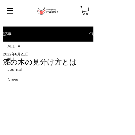
記事
ALL
2022年6月21日
ALL
漆の木の見分け方とは
Journal
News