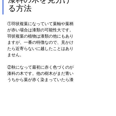
る方法
①羽状複葉になっていて葉軸や葉柄
が赤い場合は漆類の可能性大です。
羽状複葉の植物は漆類の他にもあり
ますが、一番の特徴なので、見かけ
たら近寄らないに越したことはあり
ません。
②秋になって最初に赤く色づくのが
漆科の木です。他の樹木がまだ青い
うちから葉が赤く染まっていたら漆
かもしれません。紅葉の美しさに惹
かれてうっかり触れないように気を
付けましょう。
③漆の葉には鋸歯（きょし：葉がギ