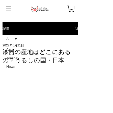
記事
ALL
2022年6月21日
ALL
漆器の産地はどこにある
Journal
の？うるしの国・日本
News