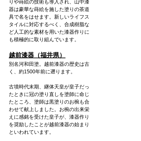
りや蒔絵の技術も導入され、山中漆
器は豪華な蒔絵を施した塗りの茶道
具で名をはせます。新しいライフス
タイルに対応するべく、合成樹脂な
ど人工的な素材を用いた漆器作りに
も積極的に取り組んでいます。
越前漆器（福井県）
別名河和田塗。越前漆器の歴史は古
く、約1500年前に遡ります。
古墳時代末期、継体天皇が皇子だっ
たときに冠の塗り直しを塗師に命じ
たところ、塗師は黒塗りのお椀も合
わせて献上しました。お椀の出来栄
えに感銘を受けた皇子が、漆器作り
を奨励したことが越前漆器の始まり
といわれています。