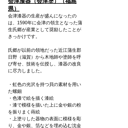
会津漆器（会津塗）（福島
県）
会津漆器の生産が盛んになったの
は、1590年に会津の領主となった蒲
生氏郷が産業として奨励したことが
きっかけです。
氏郷が以前の領地だった近江蒲生郡
日野（滋賀）から木地師や塗師を呼
び寄せ、技術を伝授し、漆器の改良
に尽力しました。
・虹色の光沢を持つ貝の素材を用い
た螺鈿
・色漆で絵を描く漆絵
・漆で模様を描いた上に金や銀の粉
を振りまく蒔絵
・上塗りした器物の表面に模様を彫
り、金や銀、箔などを埋め込む沈金