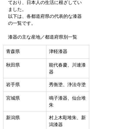
ており、日本人の生活に根ざしてい
ました。
以下は、各都道府県の代表的な漆器
の一覧です。
漆器の主な産地／都道府県別一覧
青森県
津軽漆器
秋田県
能代春慶、川連漆
器
岩手県
秀衡塗、浄法寺塗
宮城県
鳴子漆器、仙台堆
朱
新潟県
村上木彫堆朱、新
潟漆器