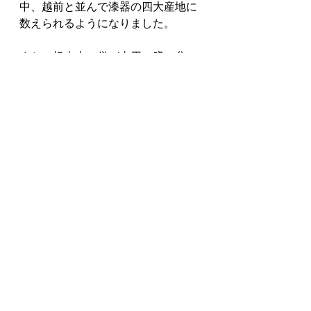
中、越前と並んで漆器の四大産地に
数えられるようになりました。
また、根来寺の僧が寺用の膳、盆、
椀、厨子などを作っていたものが
「根来塗」と呼ばれています。
根来塗は、黒漆で下塗りした上に朱
漆を塗っており、使い込むうちに下
塗りの黒漆がところどころ露出して
模様を作るのが特徴です。現在で
は、最初から下の黒漆を見せて景色
を作っているものが多いです。
浄法寺漆と浄法寺
塗
日本の伝統工芸品である漆器には、