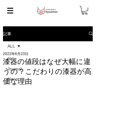
記事
ALL
2022年6月23日
ALL
漆器の値段はなぜ大幅に違
Journal
うの？こだわりの漆器が高
News
価な理由