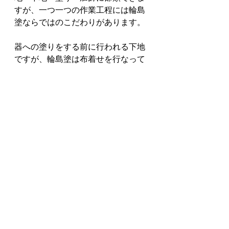
すが、一つ一つの作業工程には輪島
塗ならではのこだわりがあります。
器への塗りをする前に行われる下地
ですが、輪島塗は布着せを行なって
いたり、輪島地の粉(じのこ)が使わ
れていたりすることが特徴です。
布着せは、器が破損しやすい部分に
布を漆で貼り付ける工程ののことを
言います。輪島の地元で取られる珪
藻土を粉末化した地の粉には、漆と
合わせることでより頑丈な
塗膜
を作
ることを可能にしています。
また、上塗りを行う際も上質な精製
漆が使われており、一つの漆器に対
して技術力の高い上塗りが行われて