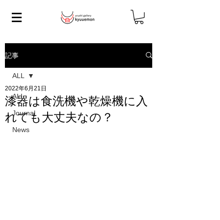
記事
ALL
2022年6月21日
ALL
漆器は食洗機や乾燥機に入
Journal
れても大丈夫なの？
News