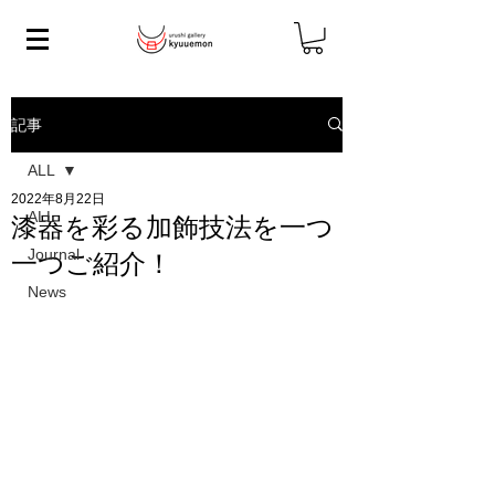
記事
ALL
2022年8月22日
ALL
漆器を彩る加飾技法を一つ
Journal
一つご紹介！
News