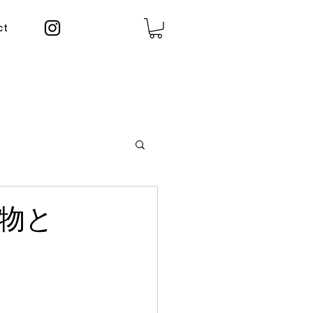
ct
物と