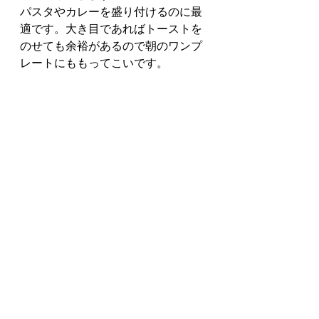
パスタやカレーを盛り付けるのに最
適です。大き目であればトーストを
のせても余裕があるので朝のワンプ
レートにももってこいです。
・デザートディッシュ（約21cm）
もっとも使い勝手のいいといわれて
いるこのサイズは「デザートディッ
シュ」と呼びます。
ちょうどトースト1枚のるサイズで
す。1人分のおかずを盛るのにちょ
うどいいです。
女性のかたならメインディッシュと
しても使えると思います。
・ライス皿（約19cm）、パン皿（約
17cm）
洋食屋でセットで頼んだときにでて