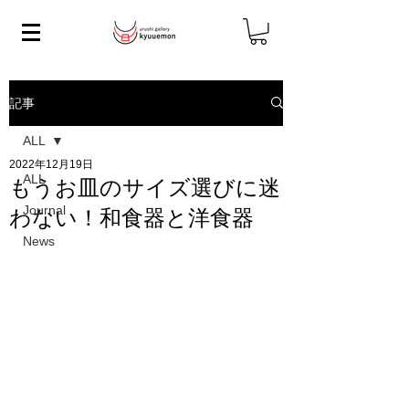
記事
ALL
2022年12月19日
ALL
もうお皿のサイズ選びに迷
Journal
わない！和食器と洋食器
News