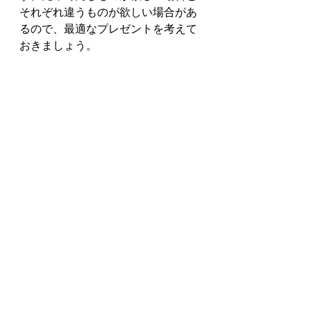
それぞれ違うものが欲しい場合があ
るので、最適なプレゼントを考えて
おきましょう。
プレゼントの予
算・相場
金額に関係なく子どもの好きなもの
をプレゼントする家庭もあるようで
すが、一般的には高額なプレゼント
を渡す必要はありません。
1,000～
3,000円程度のプレゼント
を用意する
といいでしょう。
最近では、プレゼントにお金を包む
ことはあまりないようです。