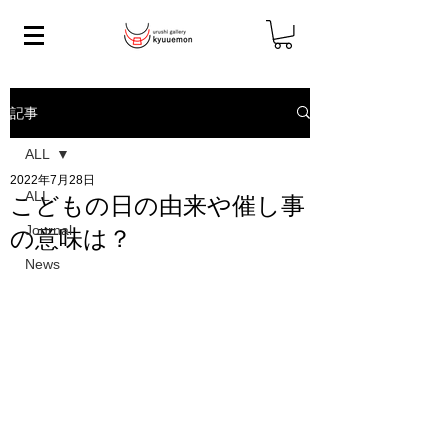
記事
ALL
2022年7月28日
ALL
こどもの日の由来や催し事
Journal
の意味は？
News