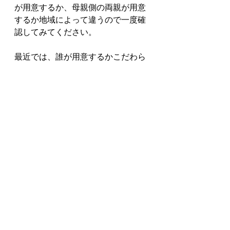
が用意するか、母親側の両親が用意
するか地域によって違うので一度確
認してみてください。
最近では、誰が用意するかこだわら
ない家族も増えてきています。自分
たちで購入したり、ぞれぞれ購入す
る物を分けて購入したりと様々な家
庭が多くなっています。
五月人形の毛氈が
緑の理由
昔は医療が発達していなかったの
で、命を落としてしまう乳幼児がた
くさんいました。特に男児は病気や
怪我で命を落としてしまう確率が高
かったようです。お雛様の赤毛氈は