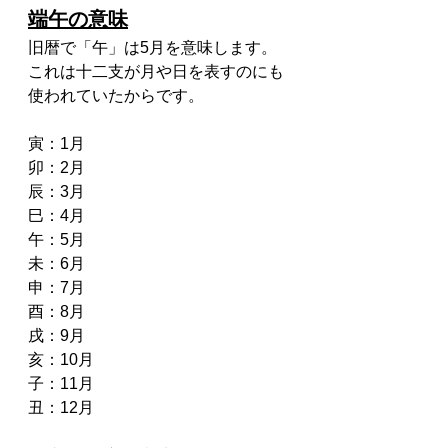
端午の意味
旧暦で「午」は5月を意味します。
これは十二支が月や日を表すのにも
使われていたからです。
寅：1月
卯：2月
辰：3月
巳：4月
午：5月
未：6月
申：7月
酉：8月
戌：9月
亥：10月
子：11月
丑：12月