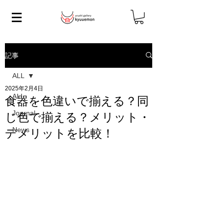
記事
ALL
2025年2月4日
ALL
食器を色違いで揃える？同
Journal
じ色で揃える？メリット・
News
デメリットを比較！