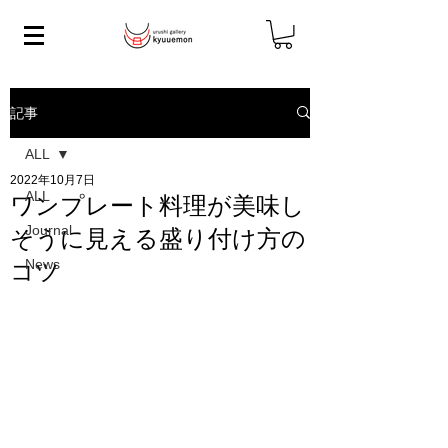
記事
ALL
2022年10月7日
ALL
ワンプレート料理が美味し
Journal
そうに見える盛り付け方の
News
コツ