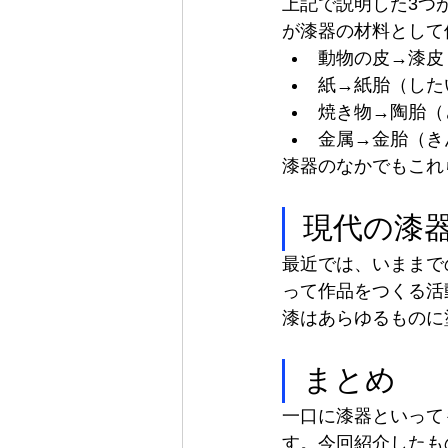
上記で説明した3つ
が漆器の材料として
動物の皮→漆皮
紙→紙胎（した
焼き物→陶胎（
金属→金胎（き
漆器のなかでもこれ
現代の漆
最近では、いままで
って作品をつくる活
漆はあらゆるものに
まとめ
一口に漆器といって
す。今回紹介したも