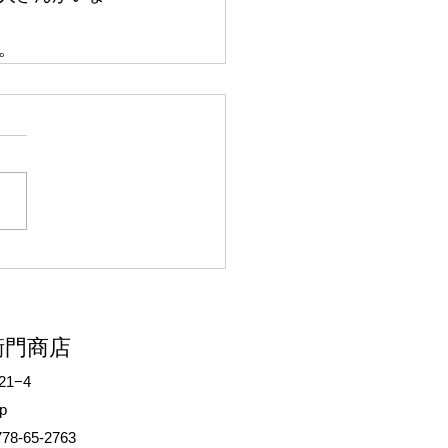
。
衛門商店
1−4
p
78-65-2763