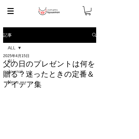
記事
ALL
2025年4月15日
ALL
父の日のプレゼントは何を
Journal
贈る？迷ったときの定番＆
News
アイデア集