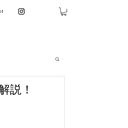
ct
解説！