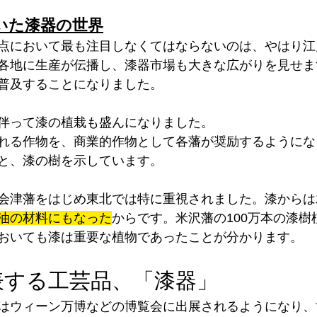
いた漆器の世界
点において最も注目しなくてはならないのは、やはり江
各地に生産が伝播し、漆器市場も大きな広がりを見せま
普及することになりました。
伴って漆の植栽も盛んになりました。
れる作物を、商業的作物として各藩が奨励するようにな
と、漆の樹を示しています。
会津藩をはじめ東北では特に重視されました。漆からは
油の材料にもなった
からです。米沢藩の100万本の漆樹
おいても漆は重要な植物であったことが分かります。
表する工芸品、「漆器」
はウィーン万博などの博覧会に出展されるようになり、