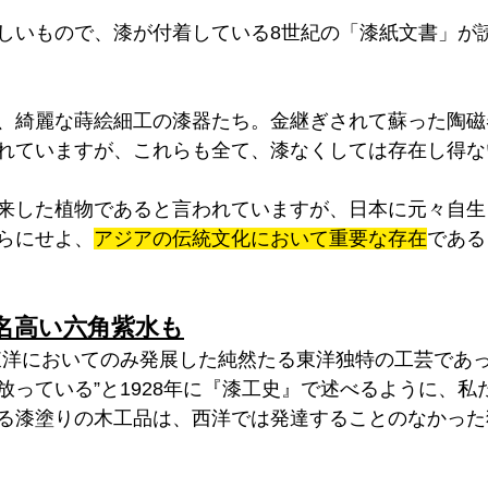
しいもので、漆が付着している8世紀の「漆紙文書」が
、綺麗な蒔絵細工の漆器たち。金継ぎされて蘇った陶磁
れていますが、これらも全て、漆なくしては存在し得な
来した植物であると言われていますが、日本に元々自生
らにせよ、
アジアの伝統文化において重要な存在
である
名高い六角紫水も
東洋においてのみ発展した純然たる東洋独特の工芸であ
放っている”と1928年に『漆工史』で述べるように、私
る漆塗りの木工品は、西洋では発達することのなかった