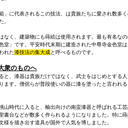
箱」に代表されるこの技法、は貴族たちに愛され数多く
た。
はなく、建築物にも蒔絵は使用されます。最も有名なの
色堂」です。平安時代末期に建造された中尊寺金色堂は
われた
漆技法の集大成
と呼べるものです。
大衆のものへ
ると、漆器は貴族だけではなく、武士をはじめとする人
ります。僧侶らが普段使いの器に漆を塗ったと言われる
桃山時代に入ると、輸出向けの南蛮漆器と呼ばれる工芸
聖書台などが数多く作られるようになりました。特に蒔
文様を描き出す道具が国外で人気を博しました。