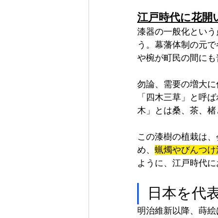
江戸時代に花開
漆器の一般化という
う。幕藩体制の元で
や椀が町民の間にも
勿論、需要の増大に
「四木三草」と呼ば
木」とは桑、茶、楮
この漆樹の植栽は、
め、
蝋燭やびんつけ
ように、江戸時代に
日本を代
明治維新以降、蒔絵