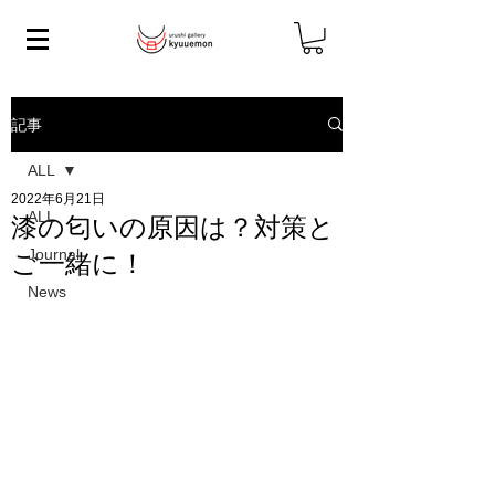
記事
ALL
2022年6月21日
ALL
漆の匂いの原因は？対策と
Journal
ご一緒に！
News